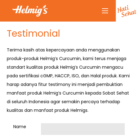
Testimonial
Tentang Kami
Kenapa Helmigs
Terima kasih atas kepercayaan anda menggunakan
Doctor Talk
produk-produk Helmig’s Curcumin, kami terus menjaga
Produk
standart kualitas produk Helmig’s Curcumin mengacu
Rekan Kami
pada sertifikasi cGMP, HACCP, ISO, dan Halal produk. Kami
harap adanya fitur testimony ini menjadi pembuktian
Partnership
manfaat produk Helmig’s Curcumin kepada Sobat Sehat
Berita Terkini
di seluruh Indonesia agar semakin percaya terhadap
Siaran Pers
kualitas dan manfaat produk Helmigs.
Healthy Lifestyle
Name
Hubungi Kami