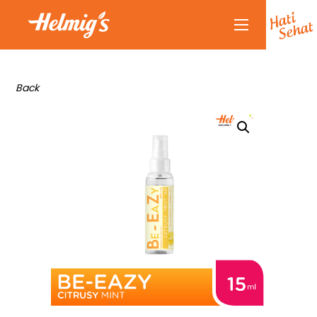
Tentang Kami
Back
Kenapa Helmigs
Doctor Talk
Produk
Rekan Kami
Partnership
Berita Terkini
Siaran Pers
Healthy Lifestyle
Hubungi Kami