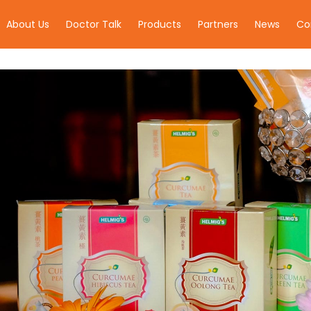
About Us
Doctor Talk
Products
Partners
News
Co