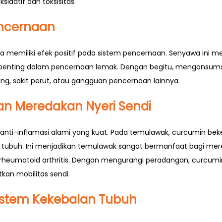
sidatif dan toksisitas.
ncernaan
 memiliki efek positif pada sistem pencernaan. Senyawa ini
 penting dalam pencernaan lemak. Dengan begitu, mengonsu
g, sakit perut, atau gangguan pencernaan lainnya.
dan Meredakan Nyeri Sendi
anti-inflamasi alami yang kuat. Pada temulawak, curcumin beke
ubuh. Ini menjadikan temulawak sangat bermanfaat bagi mer
dan rheumatoid arthritis. Dengan mengurangi peradangan, curcu
an mobilitas sendi.
istem Kekebalan Tubuh