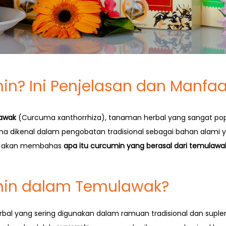
in? Ini Penjelasan dan Manfa
awak
(Curcuma xanthorrhiza), tanaman herbal yang sangat popu
ma dikenal dalam pengobatan tradisional sebagai bahan alami
kita akan membahas
apa itu curcumin yang berasal dari temulawa
min dalam Temulawak?
al yang sering digunakan dalam ramuan tradisional dan suple