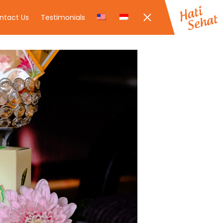
ntact Us
Testimonials