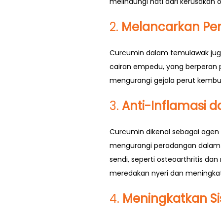
melindungi hati dari kerusakan ok
2.
Melancarkan Pe
Curcumin dalam temulawak juga
cairan empedu, yang berperan
mengurangi gejala perut kembun
3.
Anti-Inflamasi 
Curcumin dikenal sebagai agen 
mengurangi peradangan dalam t
sendi, seperti osteoarthritis 
meredakan nyeri dan meningkatk
4.
Meningkatkan S