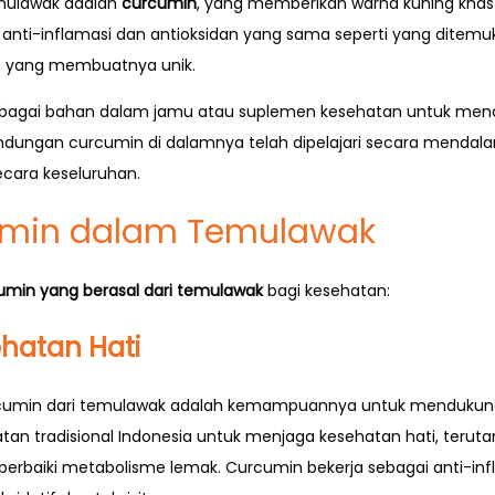
mulawak adalah
curcumin
, yang memberikan warna kuning khas
 anti-inflamasi dan antioksidan yang sama seperti yang ditem
 yang membuatnya unik.
bagai bahan dalam jamu atau suplemen kesehatan untuk mendu
dungan curcumin di dalamnya telah dipelajari secara mendala
cara keseluruhan.
umin dalam Temulawak
umin yang berasal dari temulawak
bagi kesehatan:
hatan Hati
cumin dari temulawak adalah kemampuannya untuk mendukung 
an tradisional Indonesia untuk menjaga kesehatan hati, ter
erbaiki metabolisme lemak. Curcumin bekerja sebagai anti-i