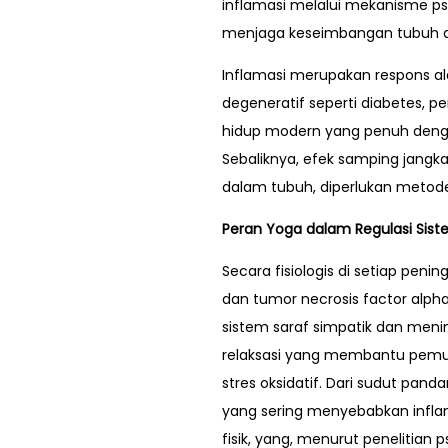
inflamasi melalui mekanisme psi
menjaga keseimbangan tubuh d
Inflamasi merupakan respons ala
degeneratif seperti diabetes, pe
hidup modern yang penuh dengan 
Sebaliknya, efek samping jangka
dalam tubuh, diperlukan metode
Peran Yoga dalam Regulasi Sist
Secara fisiologis di setiap peni
dan tumor necrosis factor alpha
sistem saraf simpatik dan meni
relaksasi yang membantu pemuli
stres oksidatif. Dari sudut pa
yang sering menyebabkan infl
fisik, yang, menurut penelitian