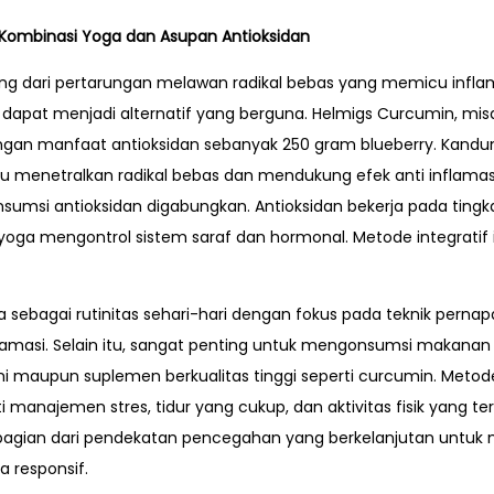
 Kombinasi Yoga dan Asupan Antioksidan
ng dari pertarungan melawan radikal bebas yang memicu inflamas
dapat menjadi alternatif yang berguna. Helmigs Curcumin, misal
engan manfaat antioksidan sebanyak 250 gram blueberry. Kand
 menetralkan radikal bebas dan mendukung efek anti inflamasi
nsumsi antioksidan digabungkan. Antioksidan bekerja pada tingk
yoga mengontrol sistem saraf dan hormonal. Metode integratif i
sebagai rutinitas sehari-hari dengan fokus pada teknik pernap
amasi. Selain itu, sangat penting untuk mengonsumsi makanan y
 maupun suplemen berkualitas tinggi seperti curcumin. Metode 
i manajemen stres, tidur yang cukup, dan aktivitas fisik yang ter
 bagian dari pendekatan pencegahan yang berkelanjutan untuk
a responsif.