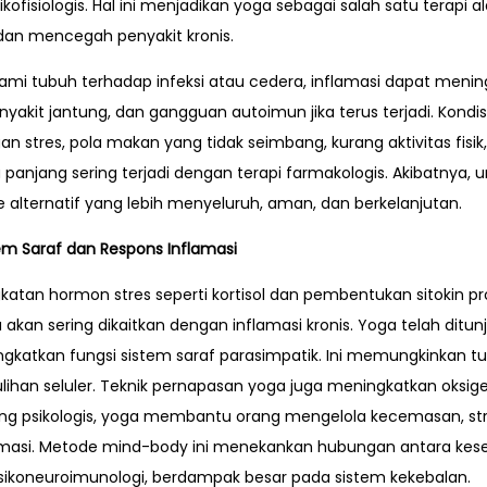
kofisiologis. Hal ini menjadikan yoga sebagai salah satu terapi 
an mencegah penyakit kronis.
mi tubuh terhadap infeksi atau cedera, inflamasi dapat mening
nyakit jantung, dan gangguan autoimun jika terus terjadi. Kondis
stres, pola makan yang tidak seimbang, kurang aktivitas fisik, 
 panjang sering terjadi dengan terapi farmakologis. Akibatnya,
 alternatif yang lebih menyeluruh, aman, dan berkelanjutan.
em Saraf dan Respons Inflamasi
ngkatan hormon stres seperti kortisol dan pembentukan sitokin pro
 akan sering dikaitkan dengan inflamasi kronis. Yoga telah dit
ngkatkan fungsi sistem saraf parasimpatik. Ini memungkinkan
han seluler. Teknik pernapasan yoga juga meningkatkan oksige
ndang psikologis, yoga membantu orang mengelola kecemasan, st
amasi. Metode mind-body ini menekankan hubungan antara kes
 psikoneuroimunologi, berdampak besar pada sistem kekebalan.