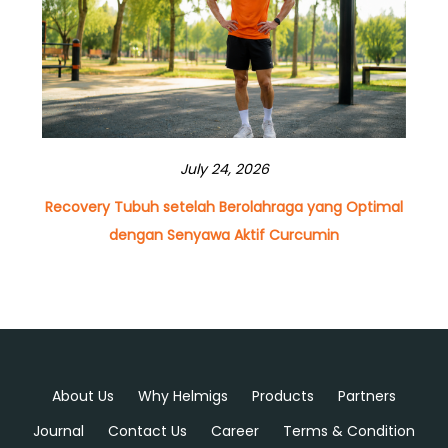
July 24, 2026
Recovery Tubuh setelah Berolahraga yang Optimal
dengan Senyawa Aktif Curcumin
About Us
Why Helmigs
Products
Partners
Journal
Contact Us
Career
Terms & Condition